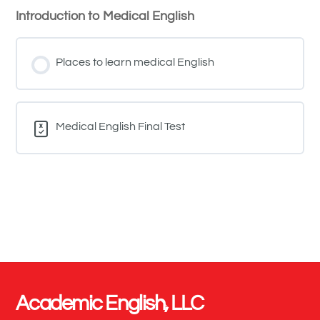
Introduction to Medical English
Contenido de la Lección
0% COMPLETADO
0/1 pasos
Places to learn medical English
travel
Medical English Final Test
Academic English, LLC
Back
To